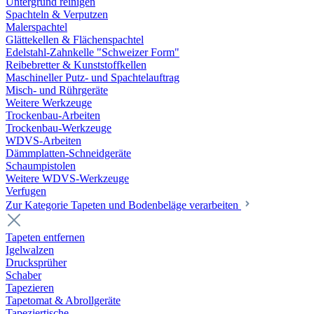
Untergrund reinigen
Spachteln & Verputzen
Malerspachtel
Glättekellen & Flächenspachtel
Edelstahl-Zahnkelle "Schweizer Form"
Reibebretter & Kunststoffkellen
Maschineller Putz- und Spachtelauftrag
Misch- und Rührgeräte
Weitere Werkzeuge
Trockenbau-Arbeiten
Trockenbau-Werkzeuge
WDVS-Arbeiten
Dämmplatten-Schneidgeräte
Schaumpistolen
Weitere WDVS-Werkzeuge
Verfugen
Zur Kategorie Tapeten und Bodenbeläge verarbeiten
Tapeten entfernen
Igelwalzen
Drucksprüher
Schaber
Tapezieren
Tapetomat & Abrollgeräte
Tapeziertische