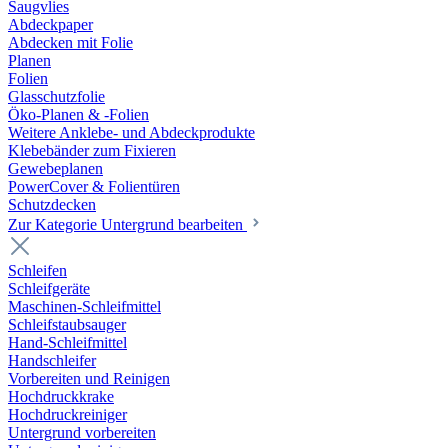
Saugvlies
Abdeckpaper
Abdecken mit Folie
Planen
Folien
Glasschutzfolie
Öko-Planen & -Folien
Weitere Anklebe- und Abdeckprodukte
Klebebänder zum Fixieren
Gewebeplanen
PowerCover & Folientüren
Schutzdecken
Zur Kategorie Untergrund bearbeiten
Schleifen
Schleifgeräte
Maschinen-Schleifmittel
Schleifstaubsauger
Hand-Schleifmittel
Handschleifer
Vorbereiten und Reinigen
Hochdruckkrake
Hochdruckreiniger
Untergrund vorbereiten