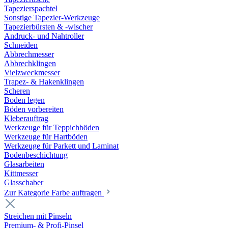
Tapezierspachtel
Sonstige Tapezier-Werkzeuge
Tapezierbürsten & -wischer
Andruck- und Nahtroller
Schneiden
Abbrechmesser
Abbrechklingen
Vielzweckmesser
Trapez- & Hakenklingen
Scheren
Boden legen
Böden vorbereiten
Kleberauftrag
Werkzeuge für Teppichböden
Werkzeuge für Hartböden
Werkzeuge für Parkett und Laminat
Bodenbeschichtung
Glasarbeiten
Kittmesser
Glasschaber
Zur Kategorie Farbe auftragen
Streichen mit Pinseln
Premium- & Profi-Pinsel