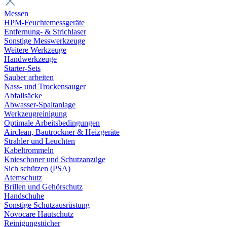
Messen
HPM-Feuchtemessgeräte
Entfernung- & Strichlaser
Sonstige Messwerkzeuge
Weitere Werkzeuge
Handwerkzeuge
Starter-Sets
Sauber arbeiten
Nass- und Trockensauger
Abfallsäcke
Abwasser-Spaltanlage
Werkzeugreinigung
Optimale Arbeitsbedingungen
Airclean, Bautrockner & Heizgeräte
Strahler und Leuchten
Kabeltrommeln
Knieschoner und Schutzanzüge
Sich schützen (PSA)
Atemschutz
Brillen und Gehörschutz
Handschuhe
Sonstige Schutzausrüstung
Novocare Hautschutz
Reinigungstücher