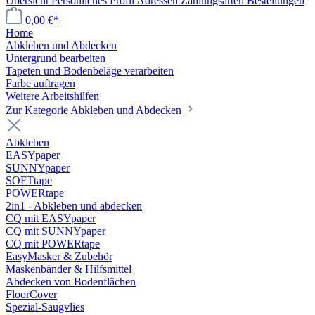
Übersicht
Persönliches Profil
Adressen
Zahlungsarten
Bestellungen
0,00 €*
Home
Abkleben und Abdecken
Untergrund bearbeiten
Tapeten und Bodenbeläge verarbeiten
Farbe auftragen
Weitere Arbeitshilfen
Zur Kategorie Abkleben und Abdecken
Abkleben
EASYpaper
SUNNYpaper
SOFTtape
POWERtape
2in1 - Abkleben und abdecken
CQ mit EASYpaper
CQ mit SUNNYpaper
CQ mit POWERtape
EasyMasker & Zubehör
Maskenbänder & Hilfsmittel
Abdecken von Bodenflächen
FloorCover
Spezial-Saugvlies