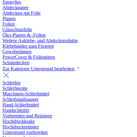
Saugvlies
Abdeckpaper
Abdecken mit Folie
Planen
Folien
Glasschutzfolie
Öko-Planen & -Folien
Weitere Anklebe- und Abdeckprodukte
Klebebänder zum Fixieren
Gewebeplanen
PowerCover & Folientüren
Schutzdecken
Zur Kategorie Untergrund bearbeiten
Schleifen
Schleifgeräte
Maschinen-Schleifmittel
Schleifstaubsauger
Hand-Schleifmittel
Handschleifer
Vorbereiten und Reinigen
Hochdruckkrake
Hochdruckreiniger
Untergrund vorbereiten