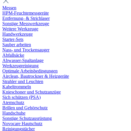
Messen
HPM-Feuchtemessgeräte
Entfernung- & Strichlaser
Sonstige Messwerkzeuge
Weitere Werkzeuge
Handwerkzeuge
Starter-Sets
Sauber arbeiten
Nass- und Trockensauger
Abfallsäcke
Abwasser-Spaltanlage
Werkzeugreinigung
Optimale Arbeitsbedingungen
Airclean, Bautrockner & Heizgeräte
Strahler und Leuchten
Kabeltrommeln
Knieschoner und Schutzanzüge
Sich schützen (PSA)
Atemschutz
Brillen und Gehörschutz
Handschuhe
Sonstige Schutzausrüstung
Novocare Hautschutz
Reinigungstücher