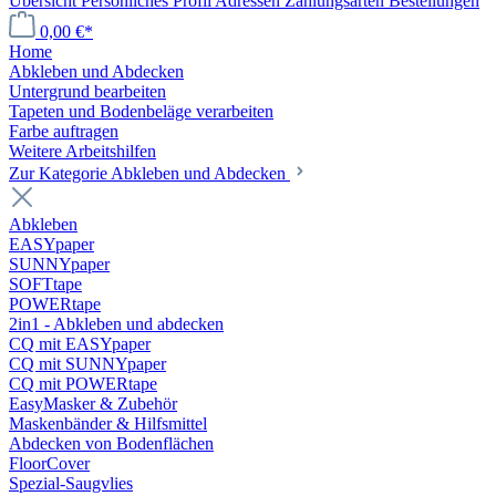
Übersicht
Persönliches Profil
Adressen
Zahlungsarten
Bestellungen
0,00 €*
Home
Abkleben und Abdecken
Untergrund bearbeiten
Tapeten und Bodenbeläge verarbeiten
Farbe auftragen
Weitere Arbeitshilfen
Zur Kategorie Abkleben und Abdecken
Abkleben
EASYpaper
SUNNYpaper
SOFTtape
POWERtape
2in1 - Abkleben und abdecken
CQ mit EASYpaper
CQ mit SUNNYpaper
CQ mit POWERtape
EasyMasker & Zubehör
Maskenbänder & Hilfsmittel
Abdecken von Bodenflächen
FloorCover
Spezial-Saugvlies