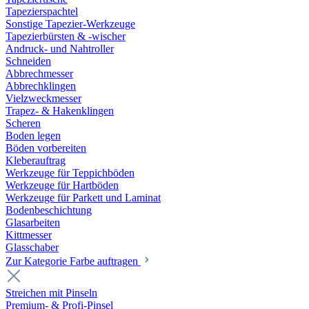
Tapezierspachtel
Sonstige Tapezier-Werkzeuge
Tapezierbürsten & -wischer
Andruck- und Nahtroller
Schneiden
Abbrechmesser
Abbrechklingen
Vielzweckmesser
Trapez- & Hakenklingen
Scheren
Boden legen
Böden vorbereiten
Kleberauftrag
Werkzeuge für Teppichböden
Werkzeuge für Hartböden
Werkzeuge für Parkett und Laminat
Bodenbeschichtung
Glasarbeiten
Kittmesser
Glasschaber
Zur Kategorie Farbe auftragen
Streichen mit Pinseln
Premium- & Profi-Pinsel