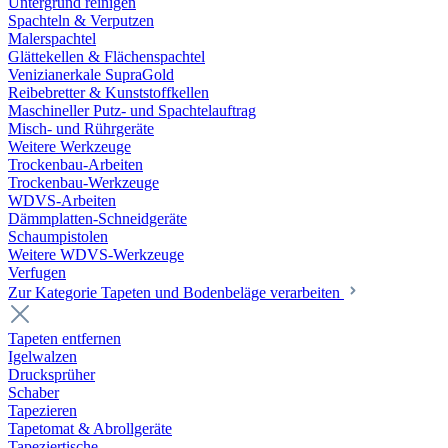
Untergrund reinigen
Spachteln & Verputzen
Malerspachtel
Glättekellen & Flächenspachtel
Venizianerkale SupraGold
Reibebretter & Kunststoffkellen
Maschineller Putz- und Spachtelauftrag
Misch- und Rührgeräte
Weitere Werkzeuge
Trockenbau-Arbeiten
Trockenbau-Werkzeuge
WDVS-Arbeiten
Dämmplatten-Schneidgeräte
Schaumpistolen
Weitere WDVS-Werkzeuge
Verfugen
Zur Kategorie Tapeten und Bodenbeläge verarbeiten
Tapeten entfernen
Igelwalzen
Drucksprüher
Schaber
Tapezieren
Tapetomat & Abrollgeräte
Tapeziertische