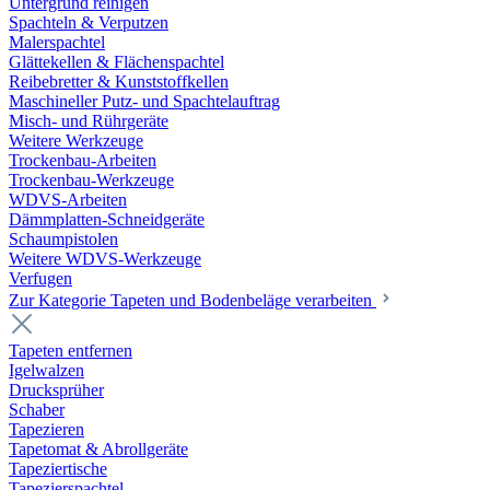
Untergrund reinigen
Spachteln & Verputzen
Malerspachtel
Glättekellen & Flächenspachtel
Reibebretter & Kunststoffkellen
Maschineller Putz- und Spachtelauftrag
Misch- und Rührgeräte
Weitere Werkzeuge
Trockenbau-Arbeiten
Trockenbau-Werkzeuge
WDVS-Arbeiten
Dämmplatten-Schneidgeräte
Schaumpistolen
Weitere WDVS-Werkzeuge
Verfugen
Zur Kategorie Tapeten und Bodenbeläge verarbeiten
Tapeten entfernen
Igelwalzen
Drucksprüher
Schaber
Tapezieren
Tapetomat & Abrollgeräte
Tapeziertische
Tapezierspachtel