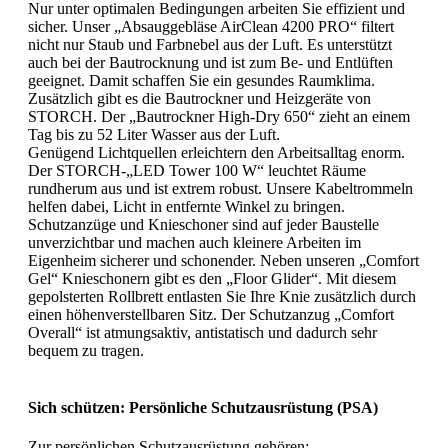
Nur unter optimalen Bedingungen arbeiten Sie effizient und
sicher. Unser „Absauggebläse AirClean 4200 PRO“ filtert
nicht nur Staub und Farbnebel aus der Luft. Es unterstützt
auch bei der Bautrocknung und ist zum Be- und Entlüften
geeignet. Damit schaffen Sie ein gesundes Raumklima.
Zusätzlich gibt es die Bautrockner und Heizgeräte von
STORCH. Der „Bautrockner High-Dry 650“ zieht an einem
Tag bis zu 52 Liter Wasser aus der Luft.
Genügend Lichtquellen erleichtern den Arbeitsalltag enorm.
Der STORCH-„LED Tower 100 W“ leuchtet Räume
rundherum aus und ist extrem robust. Unsere Kabeltrommeln
helfen dabei, Licht in entfernte Winkel zu bringen.
Schutzanzüge und Knieschoner sind auf jeder Baustelle
unverzichtbar und machen auch kleinere Arbeiten im
Eigenheim sicherer und schonender. Neben unseren „Comfort
Gel“ Knieschonern gibt es den „Floor Glider“. Mit diesem
gepolsterten Rollbrett entlasten Sie Ihre Knie zusätzlich durch
einen höhenverstellbaren Sitz. Der Schutzanzug „Comfort
Overall“ ist atmungsaktiv, antistatisch und dadurch sehr
bequem zu tragen.
Sich schützen: Persönliche Schutzausrüstung (PSA)
Zur persönlichen Schutzausrüstung gehören: