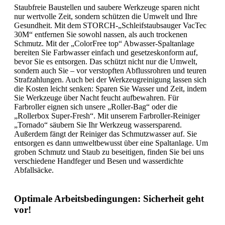
Staubfreie Baustellen und saubere Werkzeuge sparen nicht
nur wertvolle Zeit, sondern schützen die Umwelt und Ihre
Gesundheit. Mit dem STORCH-„Schleifstaubsauger VacTec
30M“ entfernen Sie sowohl nassen, als auch trockenen
Schmutz. Mit der „ColorFree top“ Abwasser-Spaltanlage
bereiten Sie Farbwasser einfach und gesetzeskonform auf,
bevor Sie es entsorgen. Das schützt nicht nur die Umwelt,
sondern auch Sie – vor verstopften Abflussrohren und teuren
Strafzahlungen. Auch bei der Werkzeugreinigung lassen sich
die Kosten leicht senken: Sparen Sie Wasser und Zeit, indem
Sie Werkzeuge über Nacht feucht aufbewahren. Für
Farbroller eignen sich unsere „Roller-Bag“ oder die
„Rollerbox Super-Fresh“. Mit unserem Farbroller-Reiniger
„Tornado“ säubern Sie Ihr Werkzeug wassersparend.
Außerdem fängt der Reiniger das Schmutzwasser auf. Sie
entsorgen es dann umweltbewusst über eine Spaltanlage. Um
groben Schmutz und Staub zu beseitigen, finden Sie bei uns
verschiedene Handfeger und Besen und wasserdichte
Abfallsäcke.
Optimale Arbeitsbedingungen: Sicherheit geht
vor!