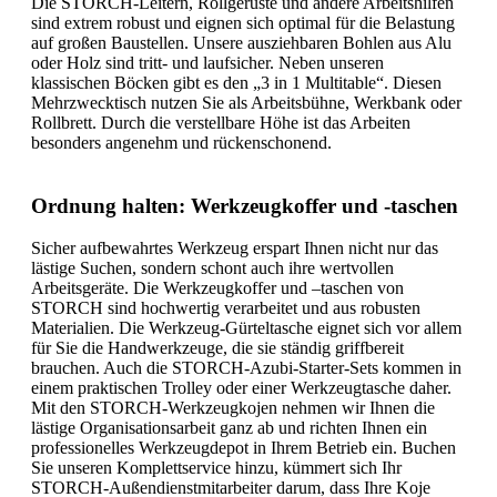
Die STORCH-Leitern, Rollgerüste und andere Arbeitshilfen
sind extrem robust und eignen sich optimal für die Belastung
auf großen Baustellen. Unsere ausziehbaren Bohlen aus Alu
oder Holz sind tritt- und laufsicher. Neben unseren
klassischen Böcken gibt es den „3 in 1 Multitable“. Diesen
Mehrzwecktisch nutzen Sie als Arbeitsbühne, Werkbank oder
Rollbrett. Durch die verstellbare Höhe ist das Arbeiten
besonders angenehm und rückenschonend.
Ordnung halten: Werkzeugkoffer und -taschen
Sicher aufbewahrtes Werkzeug erspart Ihnen nicht nur das
lästige Suchen, sondern schont auch ihre wertvollen
Arbeitsgeräte. Die Werkzeugkoffer und –taschen von
STORCH sind hochwertig verarbeitet und aus robusten
Materialien. Die Werkzeug-Gürteltasche eignet sich vor allem
für Sie die Handwerkzeuge, die sie ständig griffbereit
brauchen. Auch die STORCH-Azubi-Starter-Sets kommen in
einem praktischen Trolley oder einer Werkzeugtasche daher.
Mit den STORCH-Werkzeugkojen nehmen wir Ihnen die
lästige Organisationsarbeit ganz ab und richten Ihnen ein
professionelles Werkzeugdepot in Ihrem Betrieb ein. Buchen
Sie unseren Komplettservice hinzu, kümmert sich Ihr
STORCH-Außendienstmitarbeiter darum, dass Ihre Koje