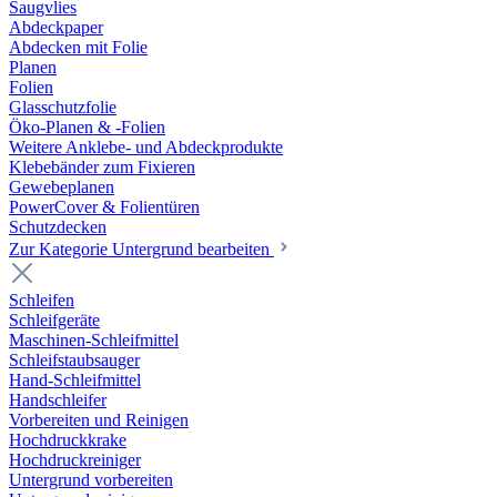
Saugvlies
Abdeckpaper
Abdecken mit Folie
Planen
Folien
Glasschutzfolie
Öko-Planen & -Folien
Weitere Anklebe- und Abdeckprodukte
Klebebänder zum Fixieren
Gewebeplanen
PowerCover & Folientüren
Schutzdecken
Zur Kategorie Untergrund bearbeiten
Schleifen
Schleifgeräte
Maschinen-Schleifmittel
Schleifstaubsauger
Hand-Schleifmittel
Handschleifer
Vorbereiten und Reinigen
Hochdruckkrake
Hochdruckreiniger
Untergrund vorbereiten