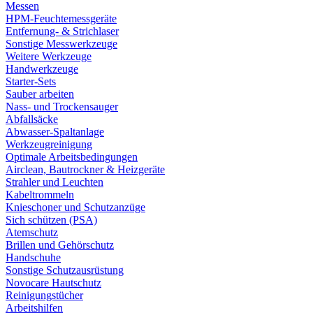
Messen
HPM-Feuchtemessgeräte
Entfernung- & Strichlaser
Sonstige Messwerkzeuge
Weitere Werkzeuge
Handwerkzeuge
Starter-Sets
Sauber arbeiten
Nass- und Trockensauger
Abfallsäcke
Abwasser-Spaltanlage
Werkzeugreinigung
Optimale Arbeitsbedingungen
Airclean, Bautrockner & Heizgeräte
Strahler und Leuchten
Kabeltrommeln
Knieschoner und Schutzanzüge
Sich schützen (PSA)
Atemschutz
Brillen und Gehörschutz
Handschuhe
Sonstige Schutzausrüstung
Novocare Hautschutz
Reinigungstücher
Arbeitshilfen