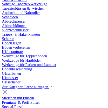
Sonstige Tapezier-Werkzeuge
Tapezierbürsten & -wischer
Andruck- und Nahtroller
Schneiden
Abbrechmesser
Abbrechklingen
Vielzweckmesser
Trapez- & Hakenklingen
Scheren
Boden legen
Böden vorbereiten
Kleberauftrag
Werkzeuge für Teppichböden
Werkzeuge für Hartböden
Werkzeuge für Parkett und Laminat
Bodenbeschichtung
Glasarbeiten
Kittmesser
Glasschaber
Zur Kategorie Farbe auftragen
Streichen mit Pinseln
Premium- & Profi-Pinsel
Spezial-Pinsel