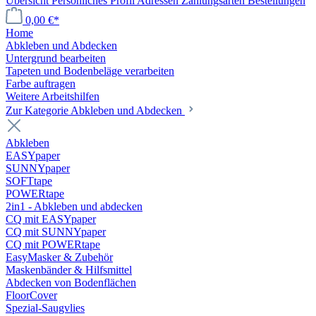
Übersicht
Persönliches Profil
Adressen
Zahlungsarten
Bestellungen
0,00 €*
Home
Abkleben und Abdecken
Untergrund bearbeiten
Tapeten und Bodenbeläge verarbeiten
Farbe auftragen
Weitere Arbeitshilfen
Zur Kategorie Abkleben und Abdecken
Abkleben
EASYpaper
SUNNYpaper
SOFTtape
POWERtape
2in1 - Abkleben und abdecken
CQ mit EASYpaper
CQ mit SUNNYpaper
CQ mit POWERtape
EasyMasker & Zubehör
Maskenbänder & Hilfsmittel
Abdecken von Bodenflächen
FloorCover
Spezial-Saugvlies