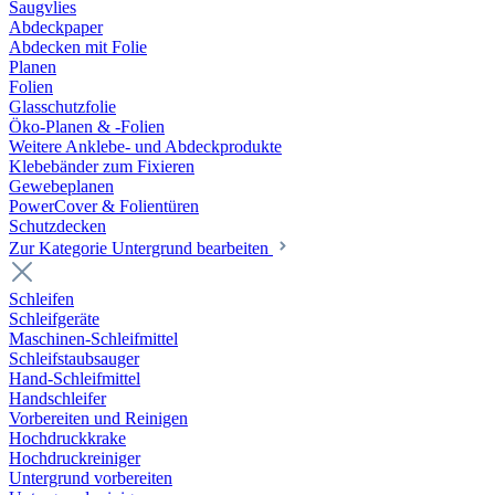
Saugvlies
Abdeckpaper
Abdecken mit Folie
Planen
Folien
Glasschutzfolie
Öko-Planen & -Folien
Weitere Anklebe- und Abdeckprodukte
Klebebänder zum Fixieren
Gewebeplanen
PowerCover & Folientüren
Schutzdecken
Zur Kategorie Untergrund bearbeiten
Schleifen
Schleifgeräte
Maschinen-Schleifmittel
Schleifstaubsauger
Hand-Schleifmittel
Handschleifer
Vorbereiten und Reinigen
Hochdruckkrake
Hochdruckreiniger
Untergrund vorbereiten