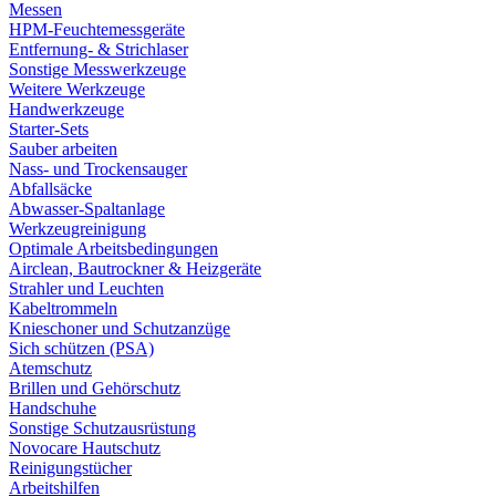
Messen
HPM-Feuchtemessgeräte
Entfernung- & Strichlaser
Sonstige Messwerkzeuge
Weitere Werkzeuge
Handwerkzeuge
Starter-Sets
Sauber arbeiten
Nass- und Trockensauger
Abfallsäcke
Abwasser-Spaltanlage
Werkzeugreinigung
Optimale Arbeitsbedingungen
Airclean, Bautrockner & Heizgeräte
Strahler und Leuchten
Kabeltrommeln
Knieschoner und Schutzanzüge
Sich schützen (PSA)
Atemschutz
Brillen und Gehörschutz
Handschuhe
Sonstige Schutzausrüstung
Novocare Hautschutz
Reinigungstücher
Arbeitshilfen