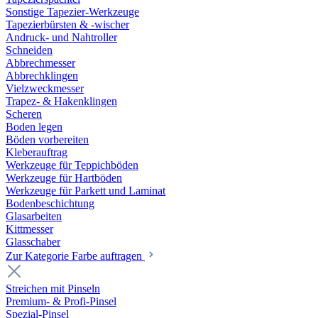
Sonstige Tapezier-Werkzeuge
Tapezierbürsten & -wischer
Andruck- und Nahtroller
Schneiden
Abbrechmesser
Abbrechklingen
Vielzweckmesser
Trapez- & Hakenklingen
Scheren
Boden legen
Böden vorbereiten
Kleberauftrag
Werkzeuge für Teppichböden
Werkzeuge für Hartböden
Werkzeuge für Parkett und Laminat
Bodenbeschichtung
Glasarbeiten
Kittmesser
Glasschaber
Zur Kategorie Farbe auftragen
Streichen mit Pinseln
Premium- & Profi-Pinsel
Spezial-Pinsel