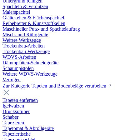
Untergrund reinigen
Spachteln & Verputzen
Malerspachtel
Glättekellen & Flächenspachtel
Reibebretter & Kunststoffkellen
Maschineller Putz- und Spachtelauftrag
Misch- und Rührgeräte
Weitere Werkzeuge
Trockenbau-Arbeiten
Trockenbau-Werkzeuge
WDVS-Arbeiten
Dämmplatten-Schneidgeräte
Schaumpistolen
Weitere WDVS-Werkzeuge
Verfugen
Zur Kategorie Tapeten und Bodenbeläge verarbeiten
Tapeten entfernen
Igelwalzen
Drucksprüher
Schaber
Tapezieren
Tapetomat & Abrollgeräte
Tapeziertische
Tapezierspachtel