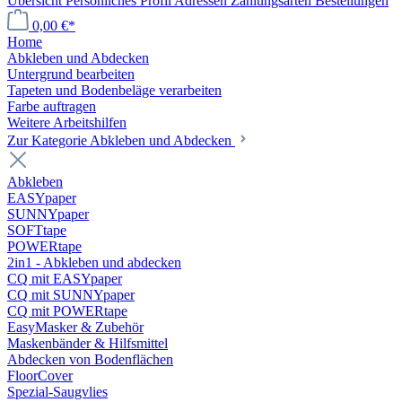
Übersicht
Persönliches Profil
Adressen
Zahlungsarten
Bestellungen
0,00 €*
Home
Abkleben und Abdecken
Untergrund bearbeiten
Tapeten und Bodenbeläge verarbeiten
Farbe auftragen
Weitere Arbeitshilfen
Zur Kategorie Abkleben und Abdecken
Abkleben
EASYpaper
SUNNYpaper
SOFTtape
POWERtape
2in1 - Abkleben und abdecken
CQ mit EASYpaper
CQ mit SUNNYpaper
CQ mit POWERtape
EasyMasker & Zubehör
Maskenbänder & Hilfsmittel
Abdecken von Bodenflächen
FloorCover
Spezial-Saugvlies