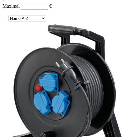
–
Maximal
€